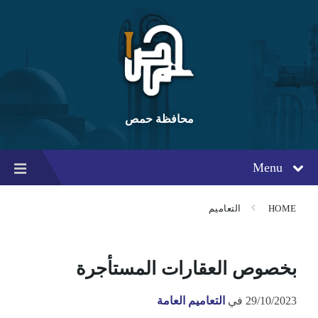
Ski
Ski
Ski
t
t
t
conten
foote
mai
navigatio
محافظة حمص
Menu
HOME
التعاميم
بخصوص العقارات المستأجرة
29/10/2023
في
التعاميم العامة