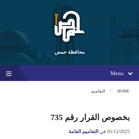
Ski
Ski
Ski
t
t
t
conten
foote
mai
navigatio
محافظة حمص
Menu
HOME
التعاميم
بخصوص القرار رقم 735
01/12/2025
في
التعاميم العامة