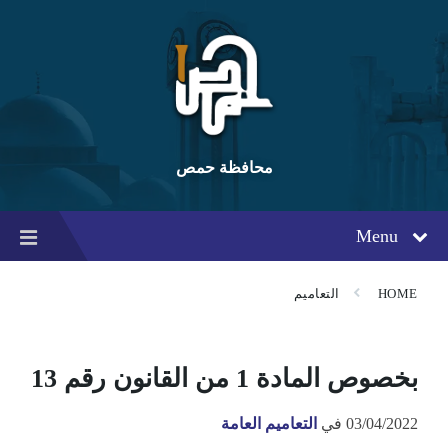
Ski
Ski
Ski
t
t
t
conten
foote
mai
navigatio
محافظة حمص
Menu
HOME
التعاميم
بخصوص المادة 1 من القانون رقم 13
03/04/2022
في
التعاميم العامة