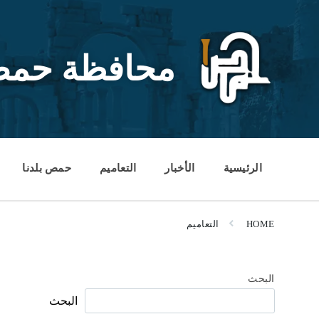
Ski
Ski
Ski
t
t
t
conten
foote
mai
navigatio
محافظة حم
الرئيسية
الأخبار
التعاميم
حمص بلدنا
HOME
التعاميم
البحث
البحث