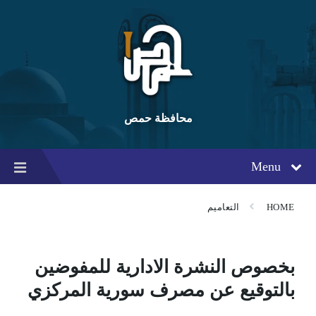
Ski
Ski
Ski
t
t
t
conten
foote
mai
navigatio
محافظة حمص
Menu
HOME
التعاميم
بخصوص النشرة الادارية للمفوضين
بالتوقيع عن مصرف سورية المركزي