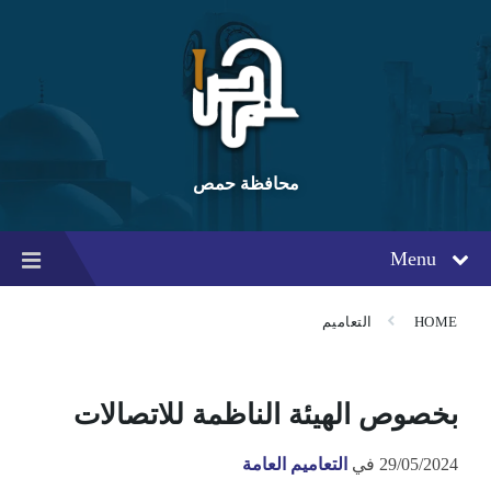
Ski
Ski
Ski
t
t
t
conten
foote
mai
navigatio
محافظة حمص
Menu
HOME
التعاميم
بخصوص الهيئة الناظمة للاتصالات
29/05/2024
في
التعاميم العامة