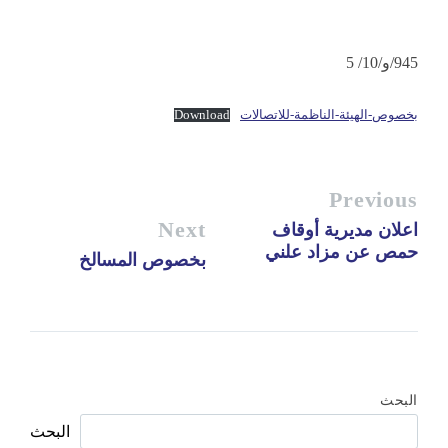
945/و/10/ 5
بخصوص-الهيئة-الناظمة-للاتصالات
Download
Previous
Next
اعلان مديرية أوقاف
حمص عن مزاد علني
بخصوص المسالخ
البحث
البحث