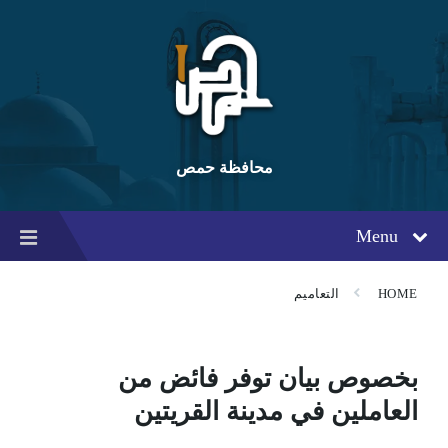
Ski
Ski
Ski
t
t
t
conten
foote
mai
navigatio
محافظة حمص
Menu
HOME
التعاميم
بخصوص بيان توفر فائض من
العاملين في مدينة القريتين