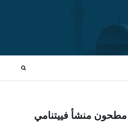
مطحون منشأ فييتنامي