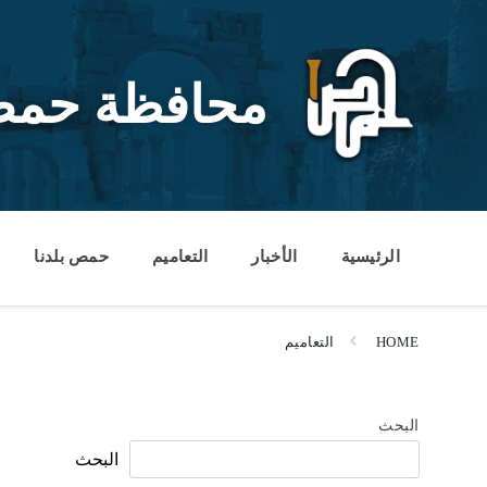
Ski
Ski
Ski
t
t
t
conten
foote
mai
navigatio
محافظة حم
الرئيسية
الأخبار
التعاميم
حمص بلدنا
HOME
التعاميم
البحث
البحث