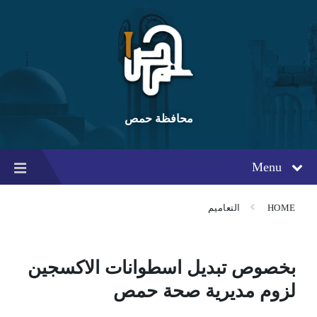
Ski
Ski
Ski
t
t
t
conten
foote
mai
navigatio
محافظة حمص
Menu
HOME
التعاميم
بخصوص تبديل اسطوانات الاكسجين
لزوم مديرية صحة حمص