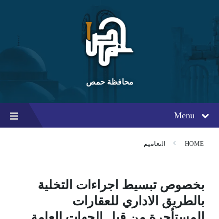
Ski
Ski
Ski
t
t
t
conten
foote
mai
navigatio
محافظة حمص
Menu
HOME
التعاميم
بخصوص تبسيط اجراءات التخلية
بالطريق الاداري للعقارات
المستأجرة من قبل الجهات العامة