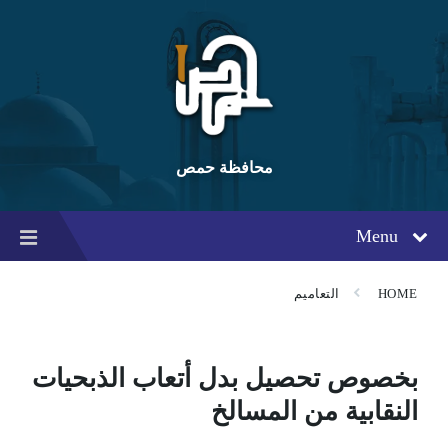
Ski
Ski
Ski
t
t
t
conten
foote
mai
navigatio
محافظة حمص
Menu
HOME
التعاميم
بخصوص تحصيل بدل أتعاب الذبحيات
النقابية من المسالخ