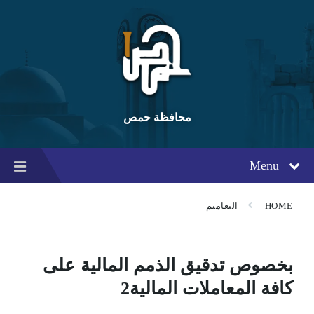
Ski
Ski
Ski
t
t
t
conten
foote
mai
navigatio
محافظة حمص
Menu
HOME
التعاميم
بخصوص تدقيق الذمم المالية على
كافة المعاملات المالية2