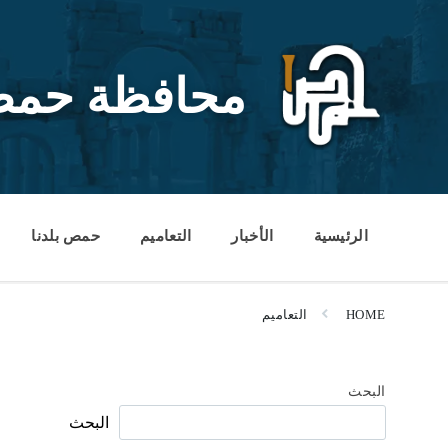
Ski
Ski
Ski
t
t
t
conten
foote
mai
navigatio
محافظة حم
الرئيسية
الأخبار
التعاميم
حمص بلدنا
HOME
التعاميم
البحث
البحث