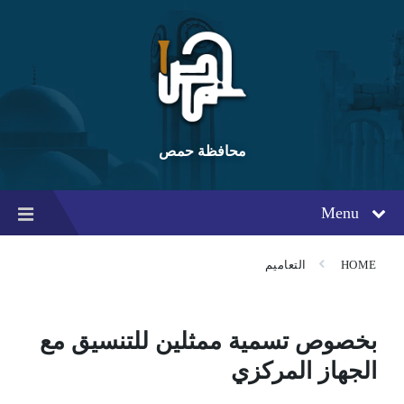
Ski
Ski
Ski
t
t
t
conten
foote
mai
navigatio
محافظة حمص
Menu
HOME
التعاميم
بخصوص تسمية ممثلين للتنسيق مع
الجهاز المركزي