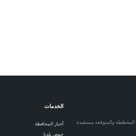
الخدمات
م
ف المخططة والمتوقعة مستفيدة
أخبار المحافظة
م
حمص بلدنا
م