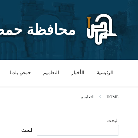
Ski
Ski
Ski
t
t
t
conten
foote
mai
navigatio
محافظة حم
الرئيسية
الأخبار
التعاميم
حمص بلدنا
HOME
التعاميم
البحث
البحث