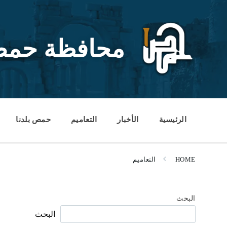
Ski
Ski
Ski
t
t
t
conten
foote
mai
navigatio
محافظة حم
الرئيسية
الأخبار
التعاميم
حمص بلدنا
HOME
التعاميم
البحث
البحث