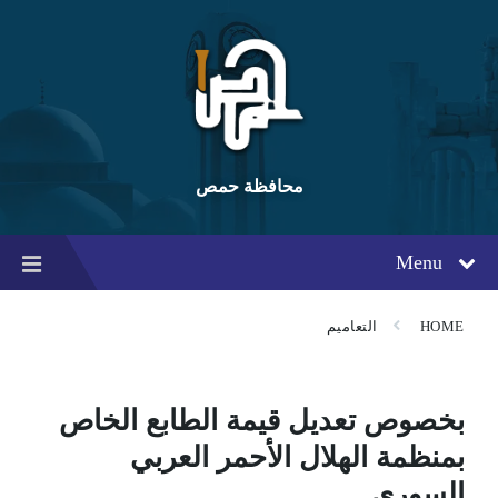
Ski
Ski
Ski
t
t
t
conten
foote
mai
navigatio
محافظة حمص
Menu
HOME
التعاميم
بخصوص تعديل قيمة الطابع الخاص
بمنظمة الهلال الأحمر العربي
السوري