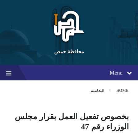
Ski
Ski
Ski
t
t
t
conten
foote
mai
navigatio
محافظة حمص
Menu
HOME
التعاميم
بخصوص تفعيل العمل بقرار مجلس
الوزراء رقم 47