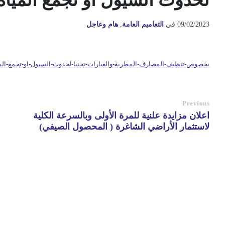
لحدوث السيول او تجمع الميا
09/02/2023
في
التعاميم العامة
,
هام وعاجل
بخصوص-تنظيف-المصارف-المطرية-والعبارات-تجنبا-لحدوث-السيول-او-تجمع-الم
Previous
اعلان مزايدة علنية للمرة الأولى وبالسرعة الكلية
لاستثمار الأراضي الشاغرة ( المحصول الصيفي)