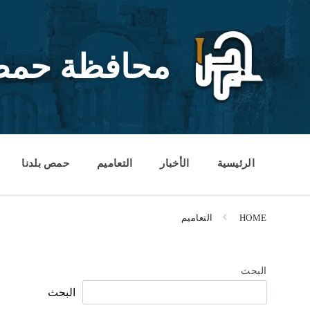
Ski
Ski
Ski
t
t
t
conten
foote
mai
navigatio
محافظة حم
الرئيسية
الأخبار
التعاميم
حمص بلدنا
HOME
التعاميم
البحث
البحث