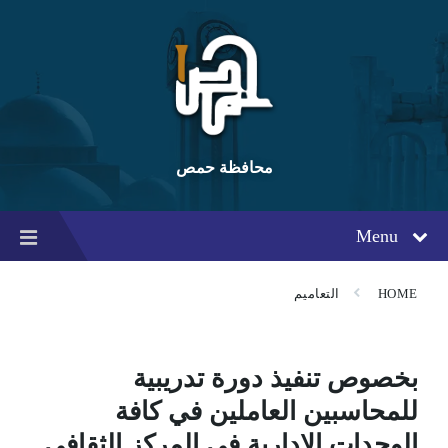
Ski
Ski
Ski
t
t
t
conten
foote
mai
navigatio
محافظة حمص
Menu
HOME
التعاميم
بخصوص تنفيذ دورة تدريبية
للمحاسبين العاملين في كافة
الوحدات الإدارية في المركز الثقافي