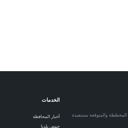
الخدمات
م
ف المخططة والمتوقعة مستفيدة
أخبار المحافظة
م
حمص بلدنا
م