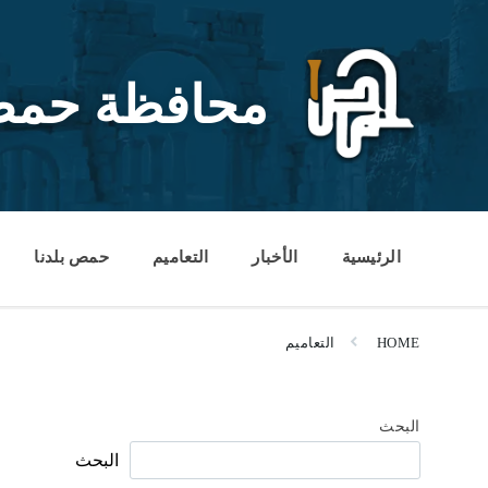
Ski
Ski
Ski
t
t
t
conten
foote
mai
navigatio
محافظة حم
الرئيسية
الأخبار
التعاميم
حمص بلدنا
HOME
التعاميم
البحث
البحث