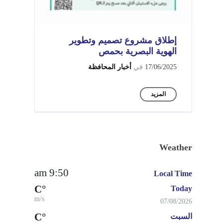
إطلاق مشروع تصميم وتطوير
الهوية البصرية بحمص
17/06/2025
في
أخبار المحافظة
المزيد
Weather
9:50 am
Local Time
°C
Today
m/s
07/08/2026
°C
السبت