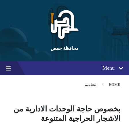
Ski
Ski
Ski
t
t
t
conten
foote
mai
navigatio
محافظة حمص
Menu
HOME
التعاميم
بخصوص حاجة الوحدات الادارية من
الاشجار الحراجية المتنوعة