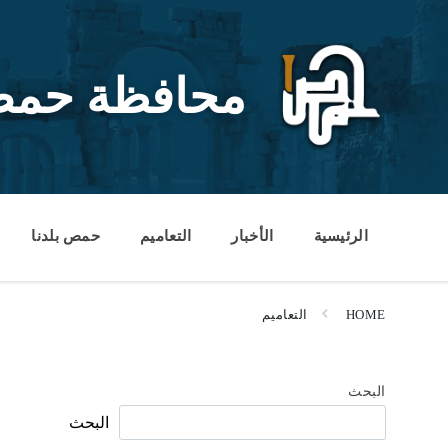
Ski
Ski
Ski
t
t
t
conten
foote
mai
navigatio
محافظة حم
الرئيسية
الأخبار
التعاميم
حمص بلدنا
HOME
التعاميم
البحث
البحث