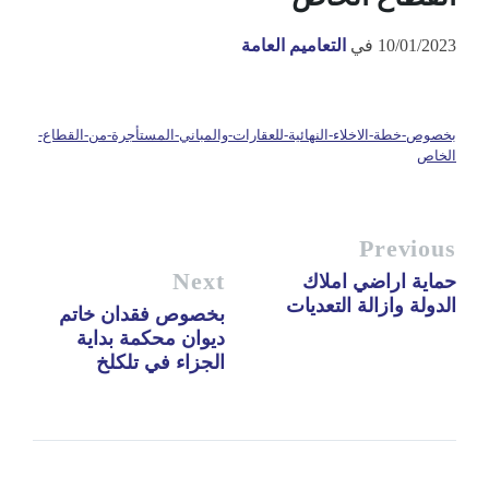
10/01/2023
في
التعاميم العامة
بخصوص-خطة-الاخلاء-النهائية-للعقارات-والمباني-المستأجرة-من-القطاع-
الخاص
Previous
Next
حماية اراضي املاك
الدولة وازالة التعديات
بخصوص فقدان خاتم
ديوان محكمة بداية
الجزاء في تلكلخ