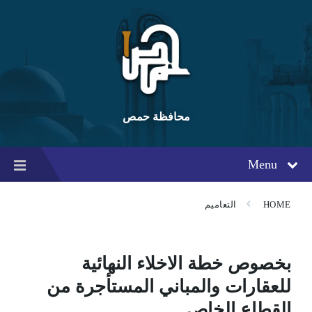
Ski
Ski
Ski
t
t
t
conten
foote
mai
navigatio
محافظة حمص
Menu
HOME
التعاميم
بخصوص خطة الاخلاء النهائية
للعقارات والمباني المستأجرة من
القطاع الخاص