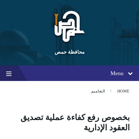
Ski
Ski
Ski
t
t
t
conten
foote
mai
navigatio
محافظة حمص
Menu
HOME
التعاميم
بخصوص رفع كفاءة عملية تصديق
العقود الإدارية