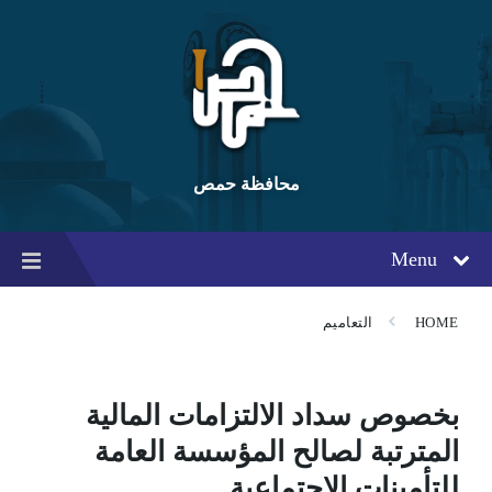
Ski
Ski
Ski
t
t
t
conten
foote
mai
navigatio
محافظة حمص
Menu
HOME
التعاميم
بخصوص سداد الالتزامات المالية
المترتبة لصالح المؤسسة العامة
للتأمينات الاجتماعية