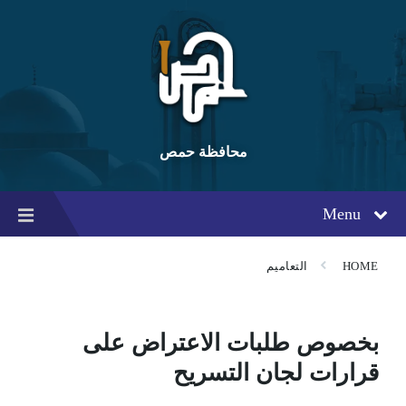
Ski
Ski
Ski
t
t
t
conten
foote
mai
navigatio
محافظة حمص
Menu
HOME
التعاميم
بخصوص طلبات الاعتراض على
قرارات لجان التسريح