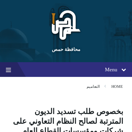
Ski
Ski
Ski
t
t
t
conten
foote
mai
navigatio
محافظة حمص
Menu
HOME
التعاميم
بخصوص طلب تسديد الديون
المترتبة لصالح النظام التعاوني على
شركات ومؤسسات القطاع العام