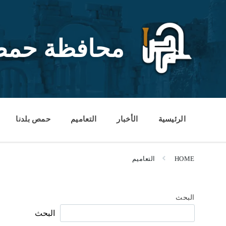
Ski
Ski
Ski
t
t
t
conten
foote
mai
navigatio
محافظة حم
الرئيسية
الأخبار
التعاميم
حمص بلدنا
HOME
التعاميم
البحث
البحث