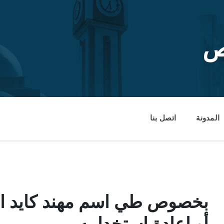
ص
المدونة
اتصل بنا
بخصوص طي اسم مهند كايد الف