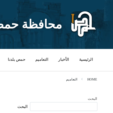
Ski
Ski
Ski
t
t
t
conten
foote
mai
navigatio
محافظة حم
الرئيسية
الأخبار
التعاميم
حمص بلدنا
HOME
التعاميم
البحث
البحث