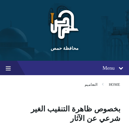
Ski
Ski
Ski
t
t
t
conten
foote
mai
navigatio
محافظة حمص
Menu
HOME
التعاميم
بخصوص ظاهرة التنقيب الغير
شرعي عن الآثار