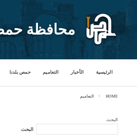
Ski
Ski
Ski
t
t
t
conten
foote
mai
navigatio
محافظة حم
الرئيسية
الأخبار
التعاميم
حمص بلدنا
HOME
التعاميم
البحث
البحث