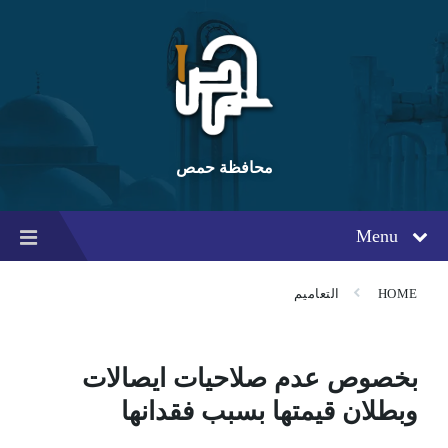
Ski
Ski
Ski
t
t
t
conten
foote
mai
navigatio
محافظة حمص
Menu
HOME
التعاميم
بخصوص عدم صلاحيات ايصالات
وبطلان قيمتها بسبب فقدانها