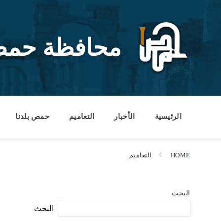
Ski
Ski
Ski
t
t
t
conten
foote
mai
navigatio
محافظة حم
الرئيسية
الأخبار
التعاميم
حمص بلدنا
HOME
التعاميم
البحث
البحث