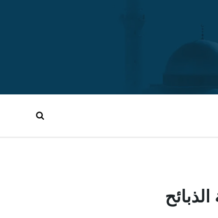
لذبائح