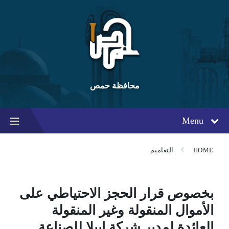
Ski
Ski
Ski
t
t
t
conten
foote
mai
navigatio
محافظة حمص
Menu
HOME
التعاميم
بخصوص قرار الحجز الاحتياطي على
الأموال المنقولة وغير المنقولة
العائدة لمدير شركة إيبلا للصناعة