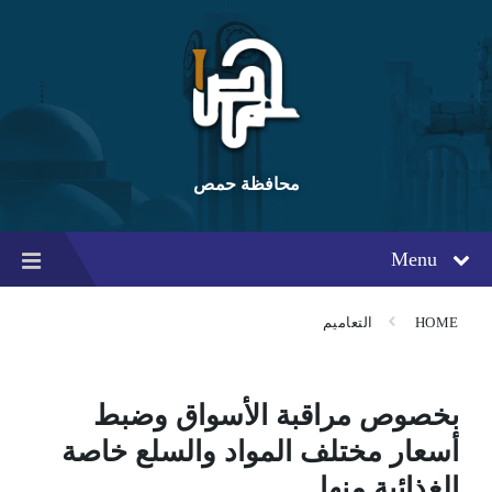
Ski
Ski
Ski
t
t
t
conten
foote
mai
navigatio
محافظة حمص
Menu
HOME
التعاميم
بخصوص مراقبة الأسواق وضبط
أسعار مختلف المواد والسلع خاصة
الغذائية منها