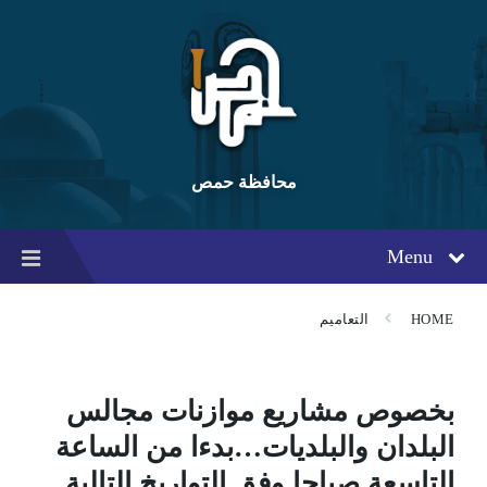
Ski
Ski
Ski
t
t
t
conten
foote
mai
navigatio
محافظة حمص
Menu
HOME
التعاميم
بخصوص مشاريع موازنات مجالس
البلدان والبلديات…بدءا من الساعة
التاسعة صباحا وفق التواريخ التالية