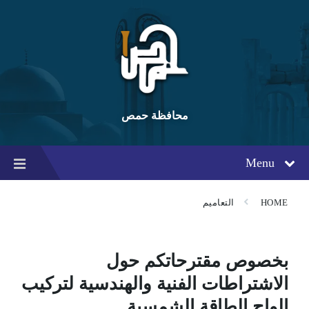
Ski
Ski
Ski
t
t
t
conten
foote
mai
navigatio
محافظة حمص
Menu
HOME
التعاميم
بخصوص مقترحاتكم حول
الاشتراطات الفنية والهندسية لتركيب
الواح الطاقة الشمسية