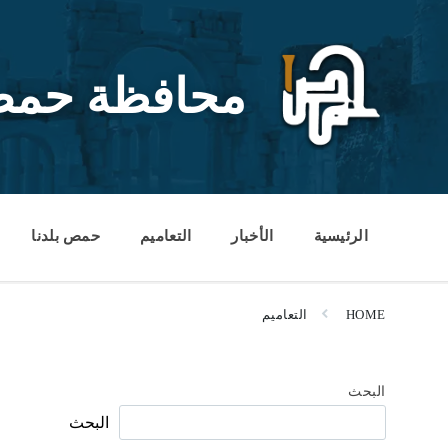
Ski
Ski
Ski
t
t
t
conten
foote
mai
navigatio
محافظة حم
الرئيسية
الأخبار
التعاميم
حمص بلدنا
HOME
التعاميم
البحث
البحث