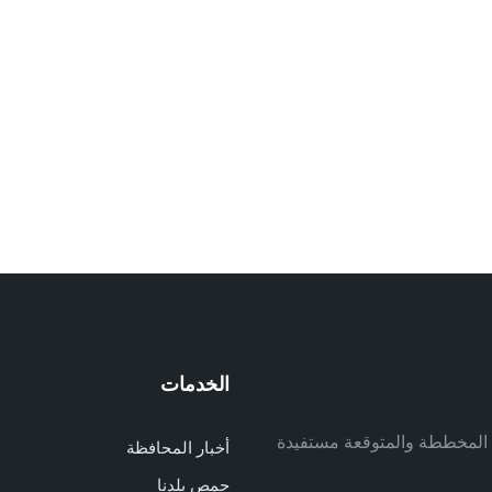
الخدمات
م
ف المخططة والمتوقعة مستفيدة
أخبار المحافظة
م
حمص بلدنا
م