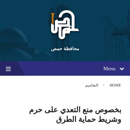
Ski
Ski
Ski
t
t
t
conten
foote
mai
navigatio
محافظة حمص
Menu
HOME
التعاميم
بخصوص منع التعدي على حرم
وشريط حماية الطرق