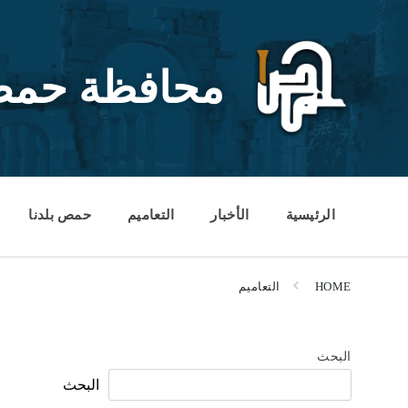
Ski
Ski
Ski
t
t
t
conten
foote
mai
navigatio
محافظة حم
الرئيسية
الأخبار
التعاميم
حمص بلدنا
HOME
التعاميم
البحث
البحث