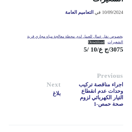
10/09/2024
في
التعاميم العامة
بخصوص نقل عمال للعمل لدى محطة معالجة مياه مجاري قرية
الشعيرات
Download
3075/ج ع/10 /5
Previous
Next
اجراء مناقصة تركيب
وحدات عدم انقطاع
بلاغ
التيار الكهربائي لزوم
صحة حمص-1