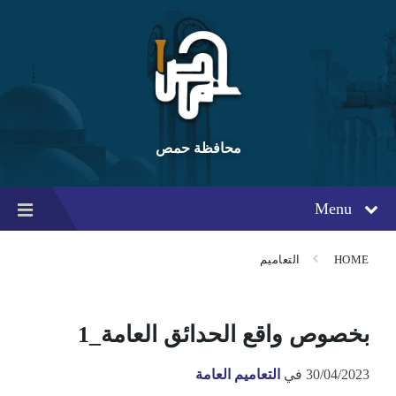
Ski
Ski
Ski
t
t
t
conten
foote
mai
navigatio
محافظة حمص
Menu
HOME
التعاميم
بخصوص واقع الحدائق العامة_1
30/04/2023
في
التعاميم العامة