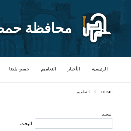
Ski
Ski
Ski
t
t
t
conten
foote
mai
navigatio
محافظة حم
الرئيسية
الأخبار
التعاميم
حمص بلدنا
HOME
التعاميم
البحث
البحث