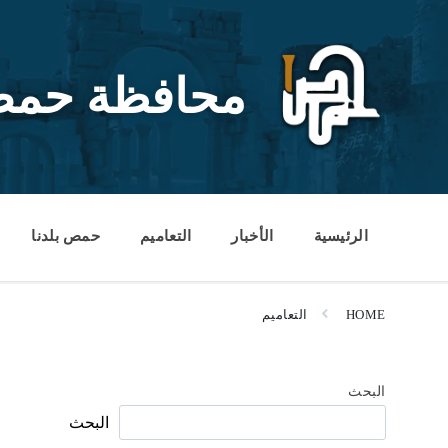
Ski
Ski
Ski
t
t
t
conten
foote
mai
navigatio
محافظة حم
الرئيسية
الأخبار
التعاميم
حمص بلدنا
HOME
التعاميم
البحث
البحث