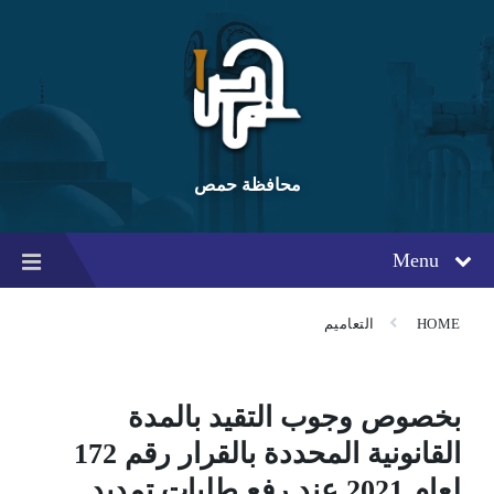
Ski
Ski
Ski
t
t
t
conten
foote
mai
navigatio
محافظة حمص
Menu
HOME
التعاميم
بخصوص وجوب التقيد بالمدة
القانونية المحددة بالقرار رقم 172
لعام 2021 عند رفع طلبات تمديد