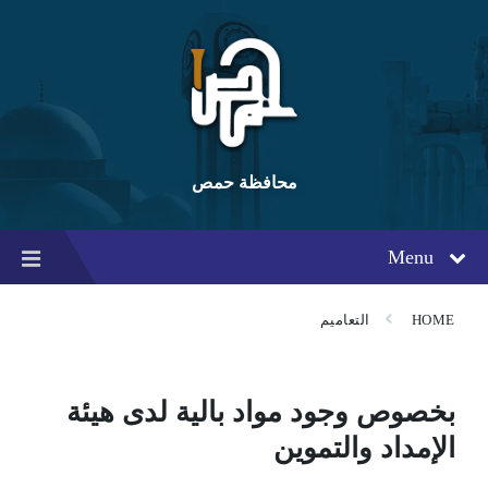
Ski
Ski
Ski
t
t
t
conten
foote
mai
navigatio
محافظة حمص
Menu
HOME
التعاميم
بخصوص وجود مواد بالية لدى هيئة
الإمداد والتموين