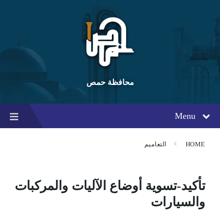
Ski
Ski
Ski
t
t
t
conten
foote
mai
navigatio
محافظة حمص
Menu
HOME
التعاميم
تأكيد-تسوية أوضاع الآليات والمركبات
والسيارات