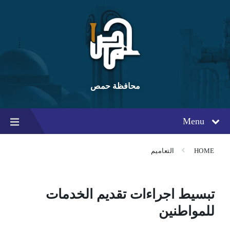
Ski
Ski
Ski
t
t
t
conten
foote
mai
navigatio
محافظة حمص
Menu
HOME
التعاميم
تبسيط اجراءات تقديم الخدمات
للمواطنين