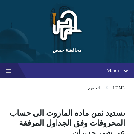
Ski
Ski
Ski
t
t
t
conten
foote
mai
navigatio
محافظة حمص
Menu
HOME
التعاميم
تسديد ثمن مادة المازوت الى حساب
المحروقات وفق الجداول المرفقة
عن شهر حزيران